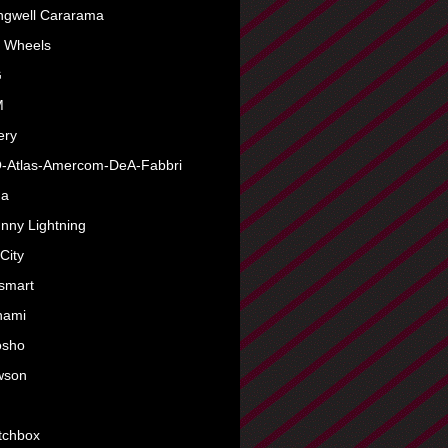
ngwell Cararama
 Wheels
G
M
lery
-Atlas-Amercom-DeA-Fabbri
da
nny Lightning
City
smart
nami
osho
wson
tchbox