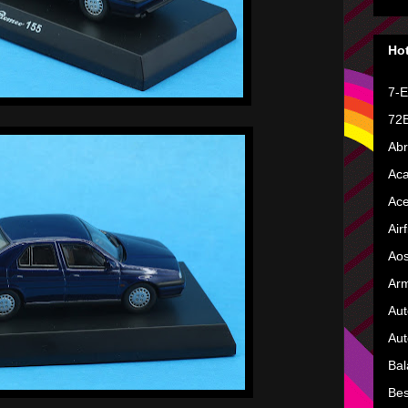
Hot
7-E
72B
Ab
Ac
Ac
Airf
Ao
Ar
Aut
Aut
Bal
Bes