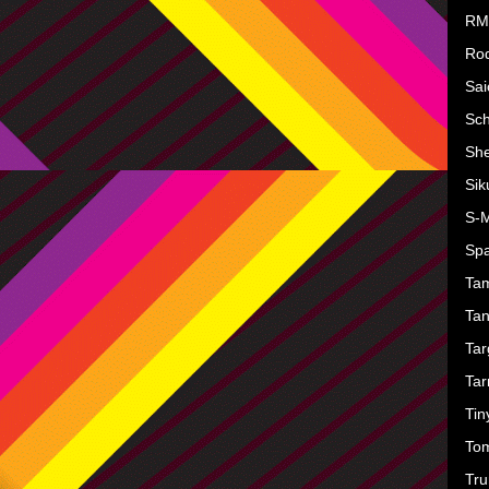
RM
Ro
Sai
Sc
She
Sik
S-
Sp
Ta
Ta
Tar
Ta
Tin
To
Tru