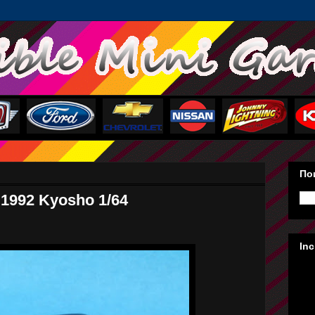
Пои
 1992 Kyosho 1/64
In