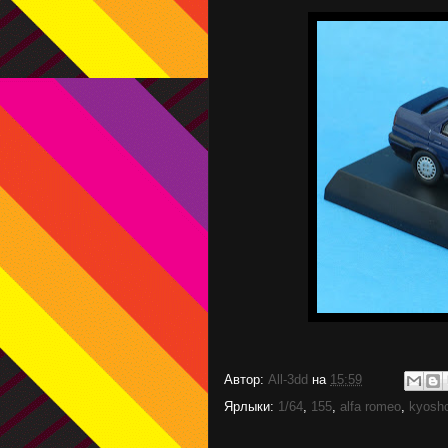
Автор:
All-3dd
на
15:59
Ярлыки:
1/64
,
155
,
alfa romeo
,
kyosh