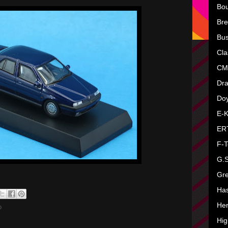
Bo
Bre
Bu
Cla
CM
Dr
Do
E-K
ER
F-T
G.
Gre
Ha
He
o
Hi