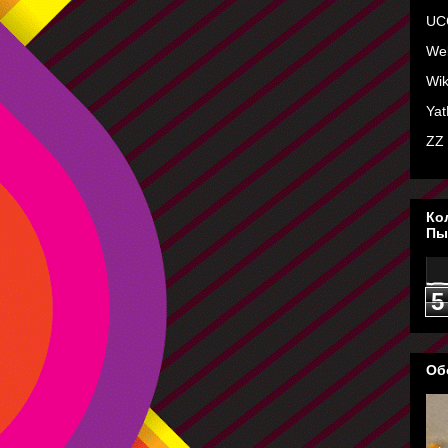
UC
Wel
Wik
Yat
ZZ
Ко
Пы
5
Об