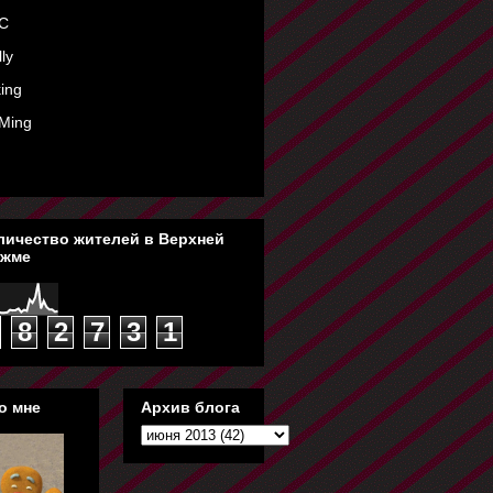
C
ly
ing
Ming
личество жителей в Верхней
жме
8
2
7
3
1
о мне
Архив блога