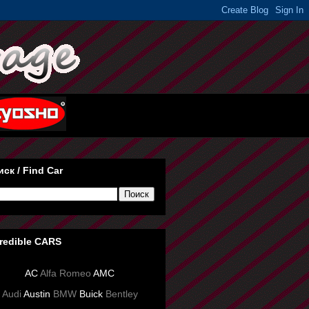
ск / Find Car
credible CARS
AC
Alfa Romeo
AMC
Audi
Austin
BMW
Buick
Bentley