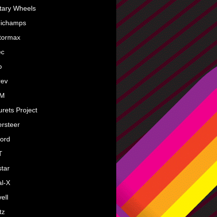
itary Wheels
nichamps
tormax
ec
o
rev
M
rets Project
rsteer
ord
T
tar
l-X
ell
tz