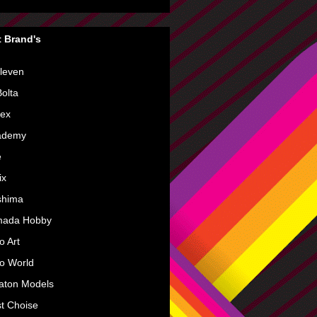
 Brand's
leven
olta
rex
ademy
e
ix
shima
mada Hobby
o Art
o World
aton Models
t Choise