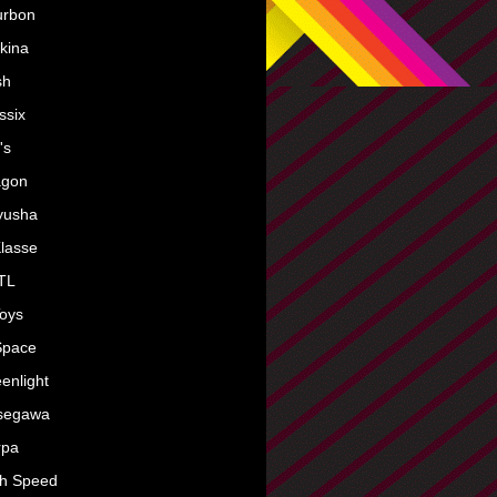
urbon
kina
sh
ssix
's
agon
yusha
lasse
TL
oys
Space
enlight
segawa
rpa
gh Speed