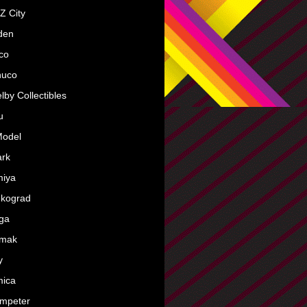
Z City
den
co
huco
lby Collectibles
u
Model
ark
miya
nkograd
ga
rmak
y
mica
mpeter