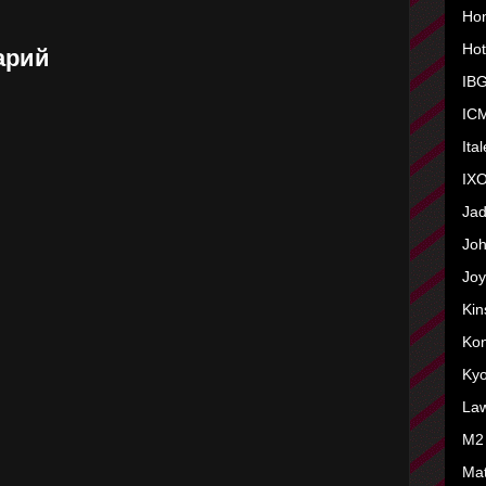
Ho
Hot
арий
IB
IC
Ita
IXO
Ja
Joh
Joy
Kin
Ko
Ky
La
M2
Ma