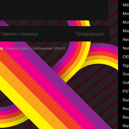
Mil
Mi
Mo
Mt
Главная страница
Предыдущее
Ne
No
на:
Комментарии к сообщению (Atom)
OE
Ogu
Ove
Oxf
PS
Ras
Rea
Rev
Rie