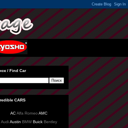
ск / Find Car
credible CARS
AC
Alfa Romeo
AMC
Audi
Austin
BMW
Buick
Bentley