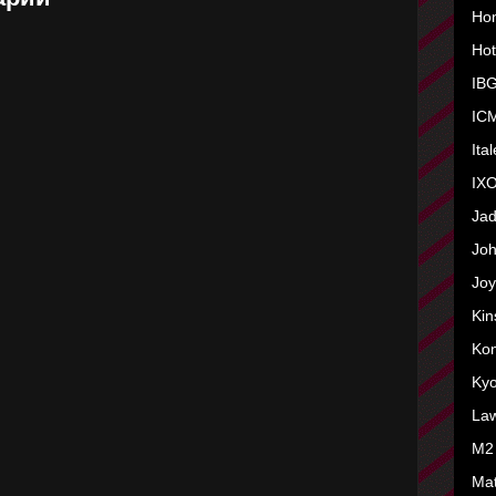
Ho
Hot
IB
IC
Ita
IXO
Ja
Joh
Joy
Kin
Ko
Ky
La
M2
Ma