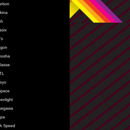
urbon
kina
sh
ssix
's
agon
yusha
lasse
TL
oys
Space
enlight
segawa
rpa
gh Speed