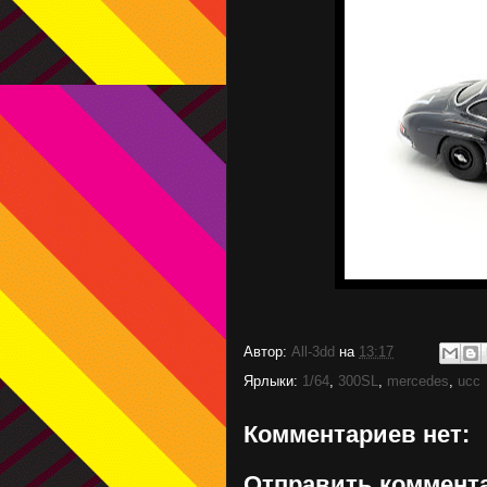
Автор:
All-3dd
на
13:17
Ярлыки:
1/64
,
300SL
,
mercedes
,
ucc
Комментариев нет:
Отправить коммент