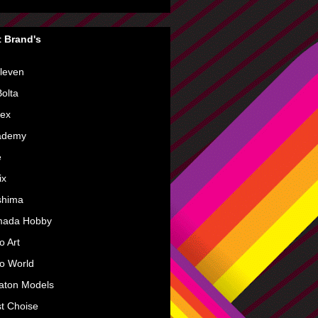
 Brand's
leven
olta
rex
ademy
e
ix
shima
mada Hobby
o Art
o World
aton Models
t Choise