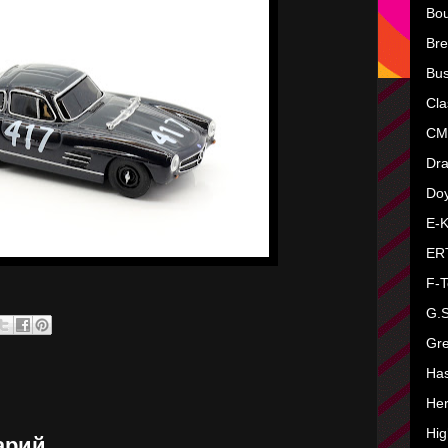
Bo
Bre
Bu
Cla
CM
Dr
Do
E-K
ER
F-T
G.
Gre
Ha
He
Hi
арий