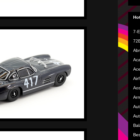
Hot
7-E
72B
Ab
Ac
Ac
Airf
Ao
Ar
Aut
Aut
Bal
Bes