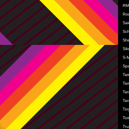
RM
Ro
Sai
Sc
She
Sik
S-
Sp
Ta
Ta
Tar
Ta
Tin
To
Tru