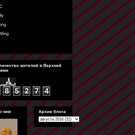
C
ly
ing
Ming
личество жителей в Верхней
жме
8
5
2
7
4
о мне
Архив блога