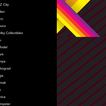
Z City
den
co
huco
lby Collectibles
u
Model
ark
miya
nkograd
ga
rmak
y
mica
mpeter