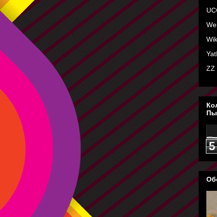
UC
Wel
Wik
Yat
ZZ
Ко
Пы
5
Об