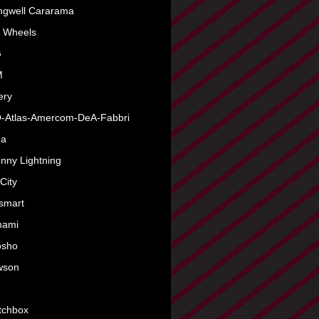
ngwell Cararama
 Wheels
G
M
lery
-Atlas-Amercom-DeA-Fabbri
da
nny Lightning
City
smart
nami
osho
wson
tchbox