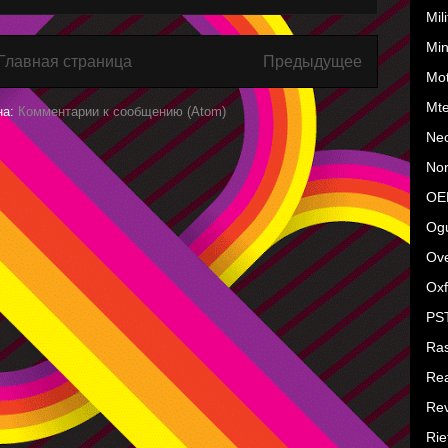
Mil
Mi
Главная страница
Предыдущее
Mo
Mt
на:
Комментарии к сообщению (Atom)
Ne
No
OE
Ogu
Ove
Oxf
PS
Ras
Rea
Rev
Rie