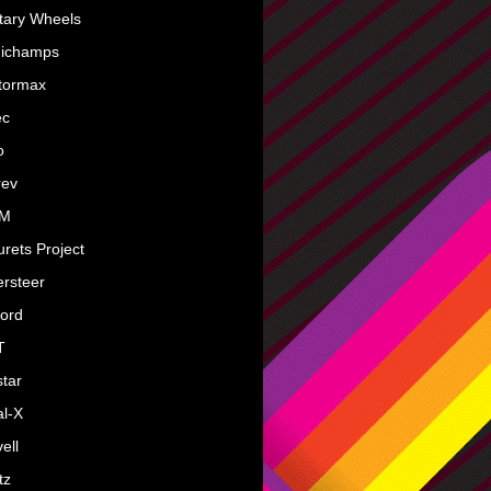
itary Wheels
nichamps
tormax
ec
o
rev
M
rets Project
rsteer
ord
T
tar
l-X
ell
tz